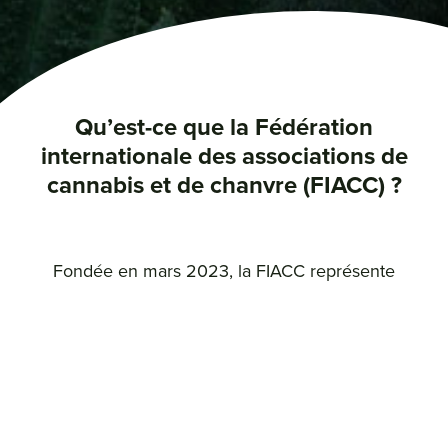
Qu’est-ce que la Fédération
internationale des associations de
cannabis et de chanvre (FIACC) ?
Fondée en mars 2023, la FIACC représente
l’écosystème du cannabis et du chanvre sur les
enjeux internationaux et se compose de toute
association à portée nationale qui a des activités
liées au cannabis ou au chanvre. La mission de la
Fédération est de rassembler les associations de
chanvre et de cannabis, de soutenir le
développement responsable de la légalisation, de la